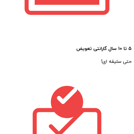
توجه به این موارد کمک می‌کند کولری متناسب با نیاز
واقعی خود انتخاب کنید و از عملکرد بهینه آن در بلندمدت
بهره‌مند شوید.
قیمت کولر و عوامل مؤثر بر آن
5 تا 10 سال گارانتی تعویض
قیمت کولر به عواملی مانند نوع دستگاه، ظرفیت سرمایشی،
حتی سلیقه ای!
برند، تکنولوژی استفاده‌شده و میزان مصرف انرژی بستگی
دارد. کولرهای آبی معمولاً قیمت اقتصادی‌تری دارند، در حالی
که کولرهای گازی با امکانات پیشرفته‌تر و قدرت سرمایش
بالاتر در بازه قیمتی بالاتری قرار می‌گیرند.
مقایسه مشخصات فنی مدل‌های مختلف پیش از خرید،
بهترین راه برای انتخابی هوشمندانه و متناسب با بودجه و
نیاز شماست.