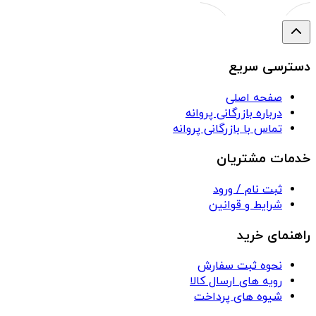
مدل‌ها و ظرفیت‌های متنوعی طراحی شده‌اند تا پاسخگوی
نیازهای مختلف باشند.
دسترسی سریع
انواع کولر و تفاوت‌های آن‌ها
صفحه اصلی
کولرها بر اساس نوع عملکرد و کاربرد به چند دسته اصلی
درباره بازرگانی پروانه
تماس با بازرگانی پروانه
تقسیم می‌شوند:
خدمات مشتریان
کولر آبی:
گزینه‌ای اقتصادی با مصرف برق پایین،
ثبت نام / ورود
مناسب مناطق خشک
شرایط و قوانین
کولر گازی:
سرمایش قدرتمند و یکنواخت، مناسب
راهنمای خرید
مناطق گرم و مرطوب
کولر پرتابل:
قابل‌حمل و مناسب فضاهای کوچک
نحوه ثبت سفارش
کولر ایستاده:
مناسب سالن‌ها و فضاهای بزرگ
رویه های ارسال کالا
شیوه های پرداخت
هر یک از این مدل‌ها مزایا و شرایط استفاده خاص خود را