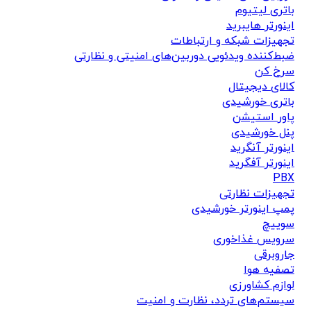
باتری لیتیوم
اینورتر هایبرید
تجهیزات شبکه و ارتباطات
ضبط‌کننده ویدئویی دوربین‌های امنیتی و نظارتی
سرخ کن
کالای دیجیتال
باتری خورشیدی
پاور استیشن
پنل خورشیدی
اینورتر آنگرید
اینورتر آفگرید
PBX
تجهیزات نظارتی
پمپ اینورتر خورشیدی
سوییچ
سرویس غذاخوری
جاروبرقی
تصفیه هوا
لوازم کشاورزی
سیستم‌های تردد، نظارت و امنیت