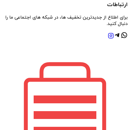
ارتباطات
دارند و انتخاب صحیح، تأثیر مستقیمی بر کارایی و میزان
برای اطلاع از جدیدترین تخفیف ها، در شبکه های اجتماعی ما را
رضایت از دستگاه خواهد داشت.
دنبال کنید.
نکات مهم قبل از خرید کولر
متراژ فضا:
ظرفیت سرمایشی (BTU یا حجم هوادهی)
باید متناسب با متراژ انتخاب شود
مصرف انرژی:
بررسی برچسب انرژی برای کاهش
هزینه‌های برق
شرایط آب‌وهوایی منطقه:
انتخاب نوع کولر متناسب
با رطوبت و دمای محیط
سطح صدا:
اهمیت ویژه برای اتاق خواب یا محیط کار
برند و خدمات پس از فروش:
تضمین‌کننده عملکرد
پایدار و طول عمر دستگاه