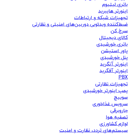
باتری لیتیوم
اینورتر هایبرید
تجهیزات شبکه و ارتباطات
ضبط‌کننده ویدئویی دوربین‌های امنیتی و نظارتی
سرخ کن
کالای دیجیتال
باتری خورشیدی
پاور استیشن
پنل خورشیدی
اینورتر آنگرید
اینورتر آفگرید
PBX
تجهیزات نظارتی
پمپ اینورتر خورشیدی
سوییچ
سرویس غذاخوری
جاروبرقی
تصفیه هوا
لوازم کشاورزی
سیستم‌های تردد، نظارت و امنیت