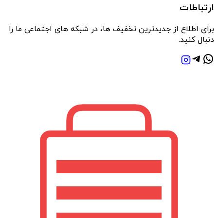
قطعات و دقت عملکرد بستگی دارد. مدل‌هایی که استخراج
ارتباطات
آبمیوه را با فشار یکنواخت و کمترین لرزش انجام می‌دهند،
برای اطلاع از جدیدترین تخفیف ها، در شبکه های اجتماعی ما را
در بلندمدت رضایت بیشتری ایجاد می‌کنند. بررسی
دنبال کنید.
مشخصات فنی و تطبیق آن با میزان استفاده، کمک می‌کند
انتخابی متعادل و منطقی داشته باشید.
جمع‌بندی
آب مرکبات‌گیری وسیله‌ای ساده اما مؤثر برای حفظ
عادت‌های سالم روزانه است. انتخاب دستگاهی با عملکرد
پایدار و طراحی کاربردی باعث می‌شود بدون دردسر، همیشه
به آبمیوه تازه دسترسی داشته باشید. وقتی دستگاه
متناسب با نیاز واقعی انتخاب شود، هم استفاده از آن
راحت‌تر است و هم نتیجه نهایی رضایت‌بخش‌تر خواهد بود.